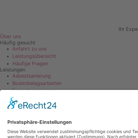
Ihr Expe
Über uns
Häufig gesucht
Anfahrt zu uns
Leistungsübersicht
Häufige Fragen
Leistungen
Asbestsanierung
Bodenbelagsarbeiten
Fassadensanierung
Malerarbeiten
Wandsbelagsarbeiten
Wärmedämmung
Kontakt
info@malermeisterfabian.de
05322 869319